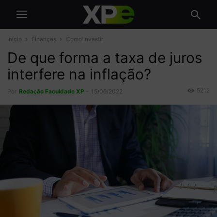
Início
Finanças
Como Investir
De que forma a taxa de juros
interfere na inflação?
5212
Por
Redação Faculdade XP
-
15/06/2022