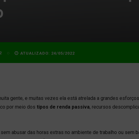
o
2
ATUALIZADO:
24/05/2022
muita gente, e muitas vezes ela está atrelada a grandes esforço
tico por meio dos
tipos de renda passiva
, recursos descomplic
sem abusar das horas extras no ambiente de trabalho ou sem b