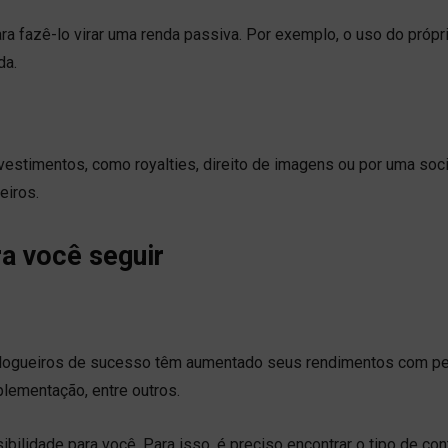
ara fazê-lo virar uma renda passiva. Por exemplo, o uso do própr
da.
vestimentos, como royalties, direito de imagens ou por uma so
eiros.
a você seguir
 Blogueiros de sucesso têm aumentado seus rendimentos com pe
plementação, entre outros.
lidade para você. Para isso, é preciso encontrar o tipo de co