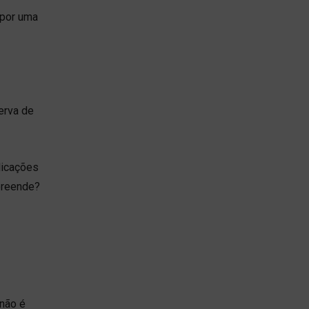
 por uma
erva de
licações
preende?
 não é