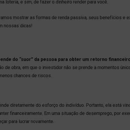
 loteria, e sim, de fazer o dinheiro render para você.
 vamos mostrar as formas de renda passiva, seus benefícios e 
em nossas dicas!
pende do “suor” da pessoa para obter um retorno financeir
o de obra, em que o investidor não se prende a momentos únic
 menos chances de riscos.
nde diretamente do esforço do indivíduo. Portanto, ela está vin
nter financeiramente. Em uma situação de desemprego, por exe
çar para lucrar novamente.