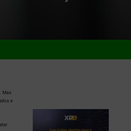
s. Mas
ados e
ater