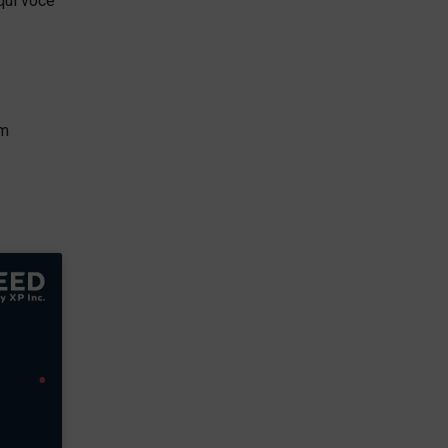
qui você
em