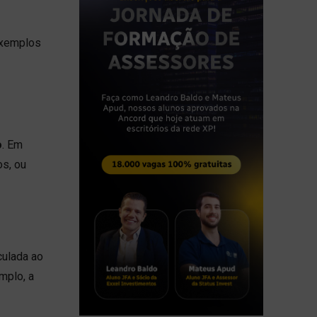
exemplos
o
. Em
os, ou
culada ao
mplo, a