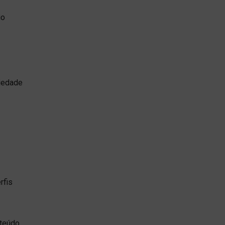
io
ciedade
rfis
nteúdo