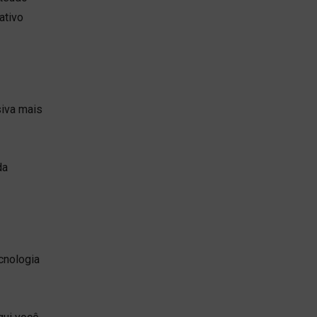
ativo
siva mais
da
cnologia