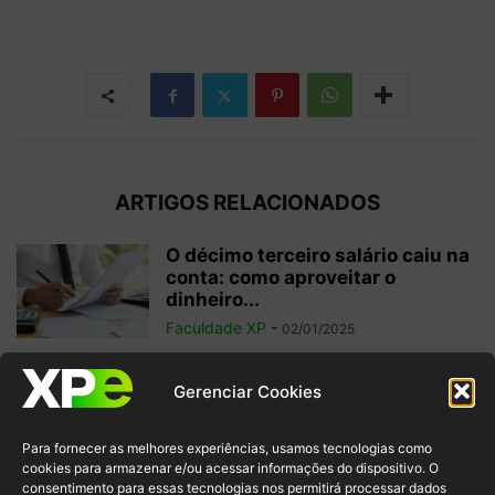
ARTIGOS RELACIONADOS
O décimo terceiro salário caiu na
conta: como aproveitar o
dinheiro...
Faculdade XP
-
02/01/2025
Investimentos internacionais:
Gerenciar Cookies
vale a pena investir fora do
Brasil?
Para fornecer as melhores experiências, usamos tecnologias como
Faculdade XP
-
04/10/2024
cookies para armazenar e/ou acessar informações do dispositivo. O
consentimento para essas tecnologias nos permitirá processar dados