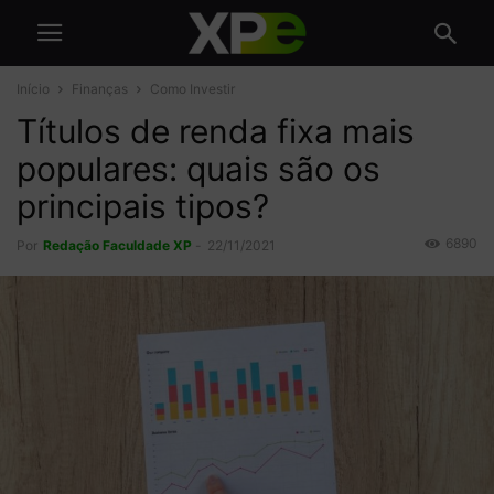
Início
Finanças
Como Investir
Títulos de renda fixa mais
populares: quais são os
principais tipos?
6890
Por
Redação Faculdade XP
-
22/11/2021