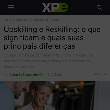
Início
Negócios
Gestão de Pessoas
Upskilling e Reskilling: o que
significam e quais suas
principais diferenças
Chegou a hora de conhecer o futuro do mercado de
trabalho e como estar preparado para o mindset de
desenvolvimento!
5354
Por
Redação Faculdade XP
-
19/12/2022