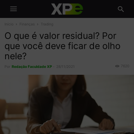
Início
Finanças
Trading
O que é valor residual? Por
que você deve ficar de olho
nele?
7620
Por
Redação Faculdade XP
-
28/11/2021