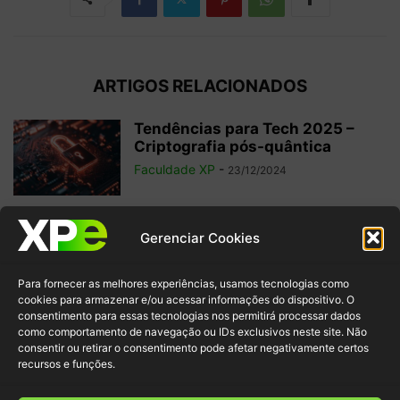
ARTIGOS RELACIONADOS
Tendências para Tech 2025 –
Criptografia pós-quântica
Faculdade XP
-
23/12/2024
A importância da Segurança
Gerenciar Cookies
Cibernética para o setor
financeiro
Para fornecer as melhores experiências, usamos tecnologias como
Faculdade XP
-
14/10/2024
cookies para armazenar e/ou acessar informações do dispositivo. O
consentimento para essas tecnologias nos permitirá processar dados
como comportamento de navegação ou IDs exclusivos neste site. Não
Nômade Digital: 10 Profissões na
consentir ou retirar o consentimento pode afetar negativamente certos
Área de Tecnologia para
recursos e funções.
Trabalhar de...
Redação Faculdade XP
-
14/03/2024