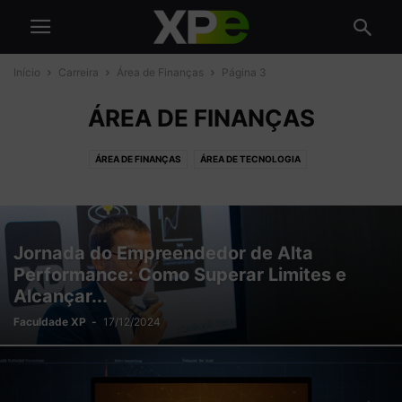
Início
Carreira
Área de Finanças
Página 3
ÁREA DE FINANÇAS
ÁREA DE FINANÇAS
ÁREA DE TECNOLOGIA
DESENVOLVIMENTO PESSOAL
PROFISSÕES DO FUTURO
Jornada do Empreendedor de Alta
Performance: Como Superar Limites e
Alcançar...
Faculdade XP
-
17/12/2024