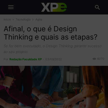
Início
Tecnologia
Agile
Afinal, o que é Design
Thinking e quais as etapas?
Se for bem executado, o Design Thinking garante sucesso
ao seu projeto
6070
Por
Redação Faculdade XP
-
03/09/2022