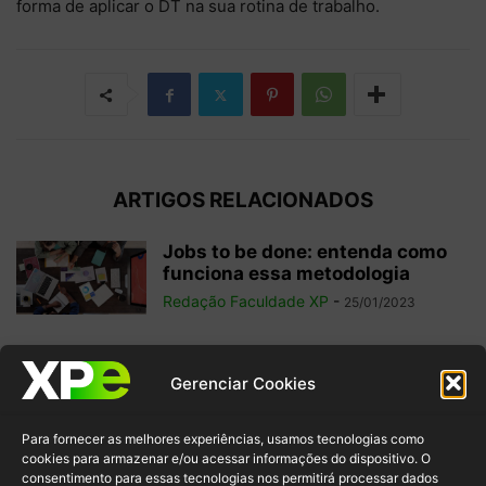
forma de aplicar o DT na sua rotina de trabalho.
ARTIGOS RELACIONADOS
Jobs to be done: entenda como
funciona essa metodologia
Redação Faculdade XP
-
25/01/2023
WBS (Work Breakdown
Gerenciar Cookies
Structure): como aplicar essa
estrutura analítica em seus...
Para fornecer as melhores experiências, usamos tecnologias como
Redação Faculdade XP
-
22/01/2023
cookies para armazenar e/ou acessar informações do dispositivo. O
consentimento para essas tecnologias nos permitirá processar dados