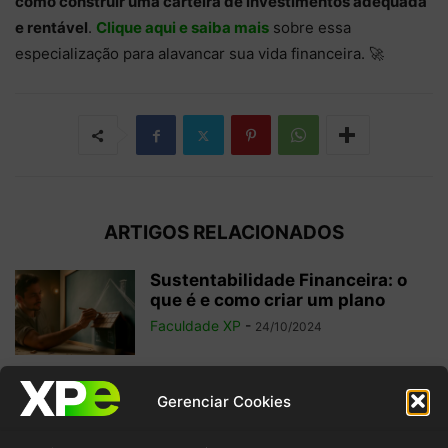
como construir uma carteira de investimentos adequada
e rentável
.
Clique aqui e saiba mais
sobre essa
especialização para alavancar sua vida financeira. 🚀
ARTIGOS RELACIONADOS
Sustentabilidade Financeira: o
que é e como criar um plano
Faculdade XP
-
24/10/2024
Isenção Fiscal: o que é, para que
Gerenciar Cookies
serve e importância
Faculdade XP
-
11/09/2024