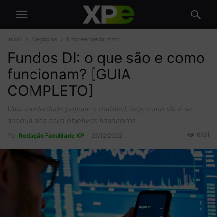
Início
Negócios
Empreendedorismo
Fundos DI: o que são e como
funcionam? [GUIA
COMPLETO]
Uma modalidade popular e rentável, veja como ela é se
adequa aos seus objetivos financeiros
6961
Por
Redação Faculdade XP
-
29/12/2022