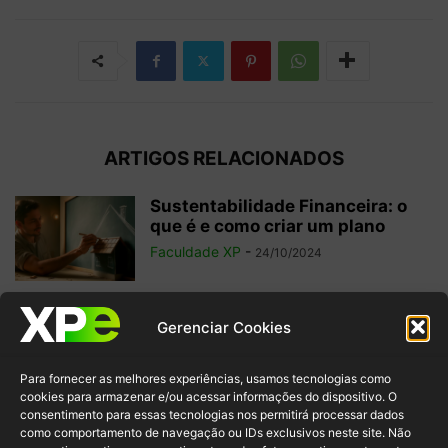
ARTIGOS RELACIONADOS
Sustentabilidade Financeira: o
que é e como criar um plano
Faculdade XP
-
24/10/2024
Isenção Fiscal: o que é, para que
Gerenciar Cookies
serve e importância
Faculdade XP
-
11/09/2024
Para fornecer as melhores experiências, usamos tecnologias como
cookies para armazenar e/ou acessar informações do dispositivo. O
consentimento para essas tecnologias nos permitirá processar dados
como comportamento de navegação ou IDs exclusivos neste site. Não
Expert XP: saiba tudo sobre o