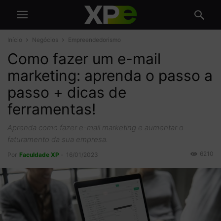
Início
Negócios
Empreendedorismo
Como fazer um e-mail
marketing: aprenda o passo a
passo + dicas de
ferramentas!
Aprenda como fazer e-mail marketing e aumentar o
faturamento da sua empresa.
6210
Por
Faculdade XP
-
16/01/2023