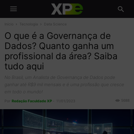
Início
Tecnologia
Data Science
O que é a Governança de
Dados? Quanto ganha um
profissional da área? Saiba
tudo aqui
No Brasil, um Analista de Governança de Dados pode
ganhar até R$9 mil mensais e é uma profissão que cresce
em todo o mundo!
5688
Por
Redação Faculdade XP
-
11/01/2023