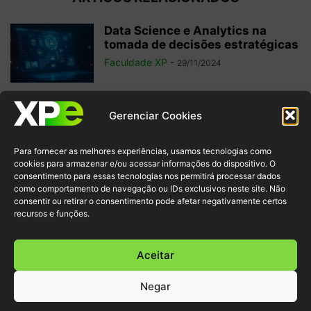
Data Science e Analytics na
tomada de decisões estratégicas
Faculdade XP
-
29/11/2024
Análise de Dados: quais métricas
Gerenciar Cookies
o profissional de Dados precisa
saber
Para fornecer as melhores experiências, usamos tecnologias como
Redação Faculdade XP
-
01/04/2024
cookies para armazenar e/ou acessar informações do dispositivo. O
consentimento para essas tecnologias nos permitirá processar dados
como comportamento de navegação ou IDs exclusivos neste site. Não
Nômade Digital: 10 Profissões na
consentir ou retirar o consentimento pode afetar negativamente certos
Área de Tecnologia para
recursos e funções.
Trabalhar de...
Redação Faculdade XP
-
14/03/2024
Aceitar
Negar