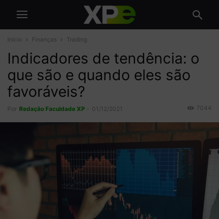
Início
Finanças
Trading
Indicadores de tendência: o
que são e quando eles são
favoráveis?
7044
Por
Redação Faculdade XP
-
01/12/2021