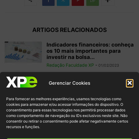
ARTIGOS RELACIONADOS
Indicadores financeiros: conheça
os 10 mais importantes para
investir na bolsa...
Redação Faculdade XP
-
01/02/2023
Como começar a operar em
Gerenciar Cookies
swing trade? 5 dicas para
ganhos...
Para fornecer as melhores experiências, usamos tecnologias como
Redação Faculdade XP
-
31/01/2023
cookies para armazenar e/ou acessar informações do dispositivo. O
consentimento para essas tecnologias nos permitirá processar dados
como comportamento de navegação ou IDs exclusivos neste site. Não
Free float: qual a importância
consentir ou retirar o consentimento pode afetar negativamente certos
desse conceito para acionistas
recursos e funções.
minoritários?
Redação Faculdade XP
-
22/01/2023