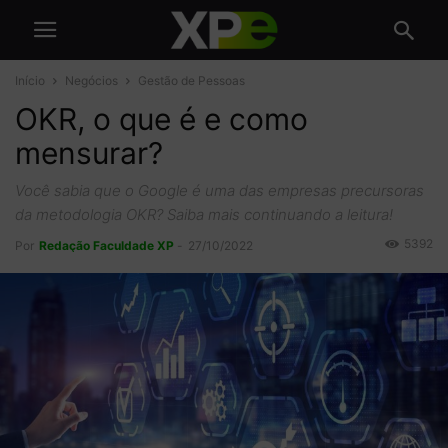
Início
Negócios
Gestão de Pessoas
OKR, o que é e como
mensurar?
Você sabia que o Google é uma das empresas precursoras
da metodologia OKR? Saiba mais continuando a leitura!
5392
Por
Redação Faculdade XP
-
27/10/2022