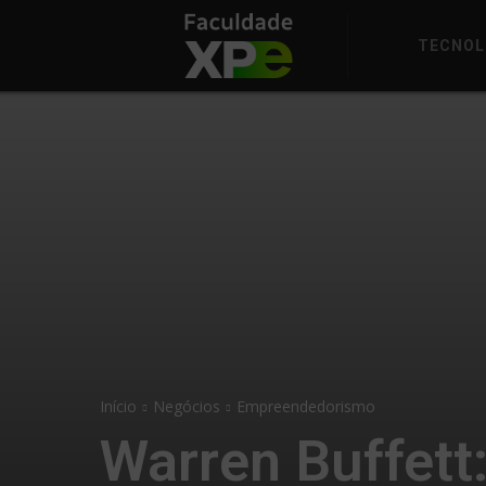
TECNOL
Início
Negócios
Empreendedorismo
Warren Buffett: