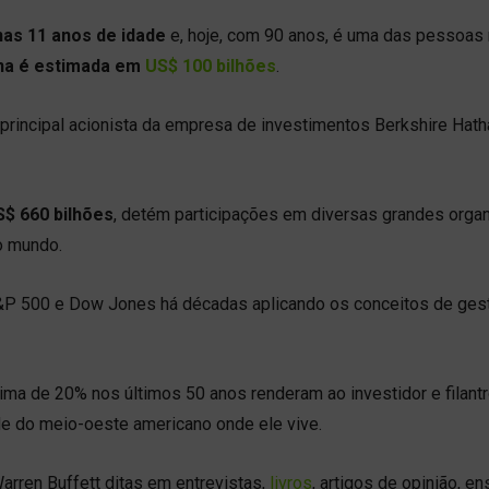
as 11 anos de idade
e, hoje, com 90 anos, é uma das pessoas
na é estimada em
US$ 100 bilhões
.
principal acionista da empresa de investimentos Berkshire Hath
S$ 660 bilhões
, detém participações em diversas grandes orga
o mundo.
s S&P 500 e Dow Jones há décadas aplicando os conceitos de ges
cima de 20% nos últimos 50 anos renderam ao investidor e filant
de do meio-oeste americano onde ele vive.
arren Buffett ditas em entrevistas,
livros
, artigos de opinião, en