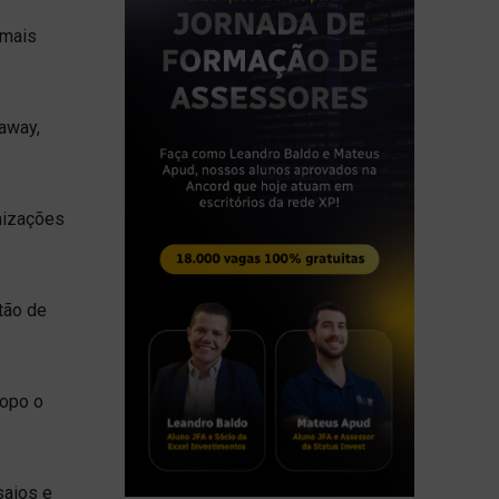
 mais
away,
nizações
tão de
ropo o
saios e