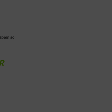
sabem ao
R