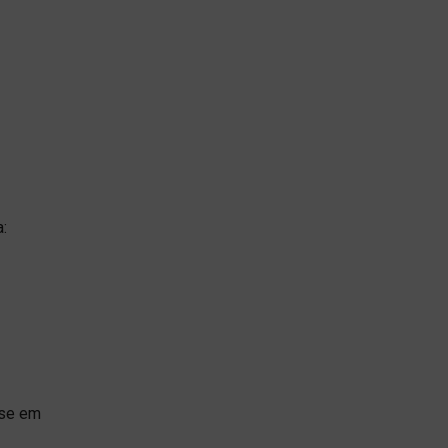
a:
ase em