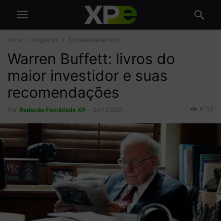
Início
Negócios
Empreendedorismo
Warren Buffett: livros do
maior investidor e suas
recomendações
6153
Por
Redação Faculdade XP
-
20/12/2021