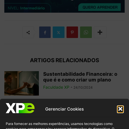
ARTIGOS RELACIONADOS
Sustentabilidade Financeira: o
que é e como criar um plano
Faculdade XP
-
24/10/2024
Isenção Fiscal: o que é, para que
Gerenciar Cookies
serve e importância
Faculdade XP
-
11/09/2024
Para fornecer as melhores experiências, usamos tecnologias como
cookies para armazenar e/ou acessar informações do dispositivo. O