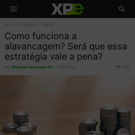
Início
Finanças
Trading
Como funciona a
alavancagem? Será que essa
estratégia vale a pena?
6664
Por
Redação Faculdade XP
-
13/01/2022