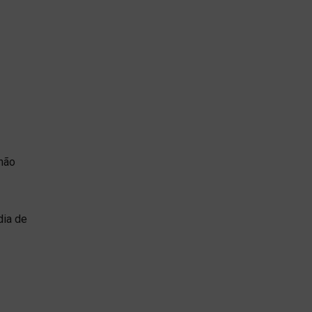
 não
dia de