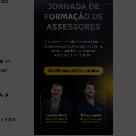
icas
da de
 por
% da
de 2020
.