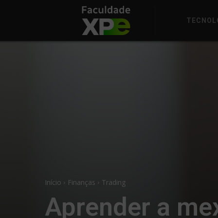
TECNOL
Início
Finanças
Trading
Aprender a mex