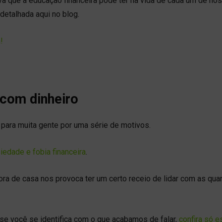
 que a educação financeira pode ter na vida de cada um de nós
detalhada aqui no blog.
!
com dinheiro
para muita gente por uma série de motivos.
iedade e fobia financeira
.
ora de casa nos provoca ter um certo receio de lidar com as qua
 se você se identifica com o que acabamos de falar,
confira só e