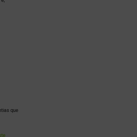
 e,
ntias que
ste