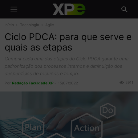
Início
Tecnologia
Agile
Ciclo PDCA: para que serve e
quais as etapas
Cumprir cada uma das etapas do Ciclo PDCA garante uma
padronização dos processos internos e diminuição dos
desperdícios de recursos e tempo.
5911
Por
Redação Faculdade XP
-
15/07/2022