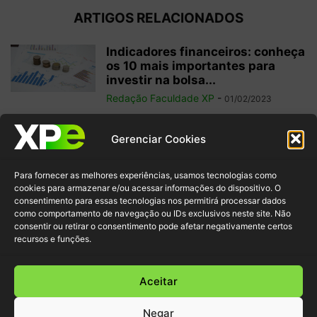
ARTIGOS RELACIONADOS
Indicadores financeiros: conheça
os 10 mais importantes para
investir na bolsa...
Redação Faculdade XP
-
01/02/2023
Como começar a operar em
Gerenciar Cookies
swing trade? 5 dicas para
ganhos...
Para fornecer as melhores experiências, usamos tecnologias como
Redação Faculdade XP
-
31/01/2023
cookies para armazenar e/ou acessar informações do dispositivo. O
consentimento para essas tecnologias nos permitirá processar dados
como comportamento de navegação ou IDs exclusivos neste site. Não
Free float: qual a importância
consentir ou retirar o consentimento pode afetar negativamente certos
desse conceito para acionistas
recursos e funções.
minoritários?
Redação Faculdade XP
-
22/01/2023
Aceitar
Negar