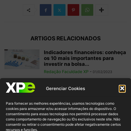
ARTIGOS RELACIONADOS
Indicadores financeiros: conheça
os 10 mais importantes para
investir na bolsa...
Redação Faculdade XP
-
01/02/2023
Como começar a operar em
Gerenciar Cookies
swing trade? 5 dicas para
ganhos...
Para fornecer as melhores experiências, usamos tecnologias como
Redação Faculdade XP
-
31/01/2023
cookies para armazenar e/ou acessar informações do dispositivo. O
consentimento para essas tecnologias nos permitirá processar dados
como comportamento de navegação ou IDs exclusivos neste site. Não
Free float: qual a importância
consentir ou retirar o consentimento pode afetar negativamente certos
desse conceito para acionistas
recursos e funções.