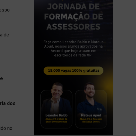
nosso
ra de
de
ria dos
ido no