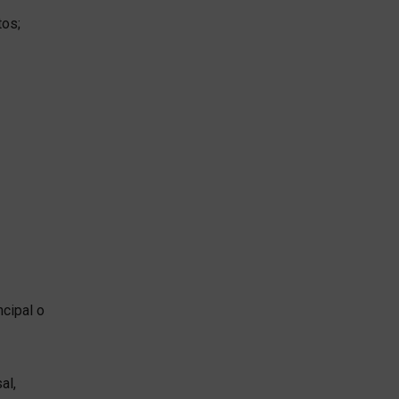
tos;
ncipal o
al,