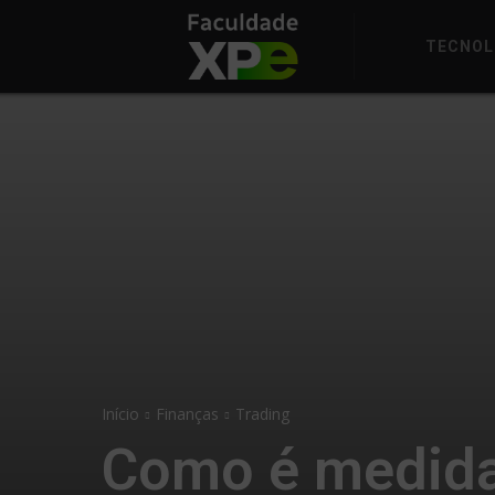
TECNOL
Início
Finanças
Trading
Como é medida 