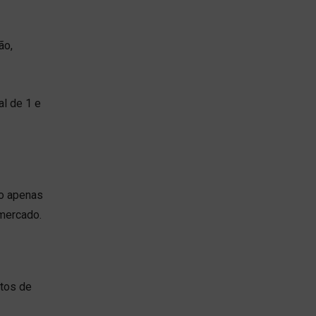
ão,
l de 1 e
io apenas
 mercado.
atos de