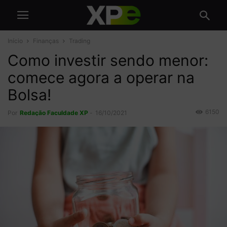
Início
Finanças
Trading
Como investir sendo menor:
comece agora a operar na
Bolsa!
6150
Por
Redação Faculdade XP
-
16/10/2021