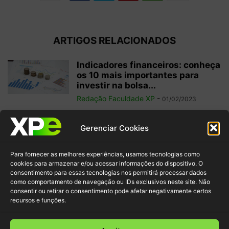
ARTIGOS RELACIONADOS
Indicadores financeiros: conheça
os 10 mais importantes para
investir na bolsa...
Redação Faculdade XP
-
01/02/2023
Como começar a operar em
Gerenciar Cookies
swing trade? 5 dicas para
ganhos...
Para fornecer as melhores experiências, usamos tecnologias como
Redação Faculdade XP
-
31/01/2023
cookies para armazenar e/ou acessar informações do dispositivo. O
consentimento para essas tecnologias nos permitirá processar dados
como comportamento de navegação ou IDs exclusivos neste site. Não
Free float: qual a importância
consentir ou retirar o consentimento pode afetar negativamente certos
desse conceito para acionistas
recursos e funções.
minoritários?
Redação Faculdade XP
-
22/01/2023