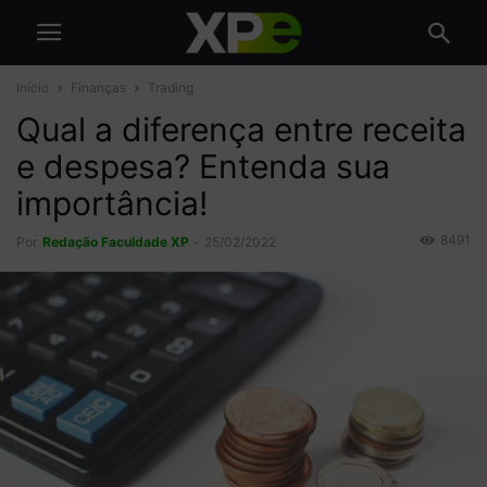
Início
Finanças
Trading
Qual a diferença entre receita
e despesa? Entenda sua
importância!
8491
Por
Redação Faculdade XP
-
25/02/2022