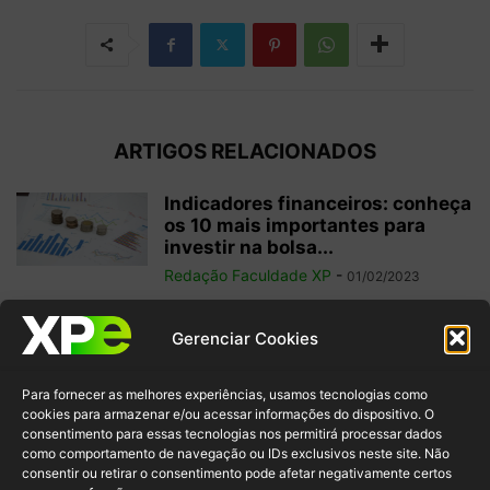
ARTIGOS RELACIONADOS
Indicadores financeiros: conheça
os 10 mais importantes para
investir na bolsa...
Redação Faculdade XP
-
01/02/2023
Como começar a operar em
Gerenciar Cookies
swing trade? 5 dicas para
ganhos...
Para fornecer as melhores experiências, usamos tecnologias como
Redação Faculdade XP
-
31/01/2023
cookies para armazenar e/ou acessar informações do dispositivo. O
consentimento para essas tecnologias nos permitirá processar dados
como comportamento de navegação ou IDs exclusivos neste site. Não
Free float: qual a importância
consentir ou retirar o consentimento pode afetar negativamente certos
desse conceito para acionistas