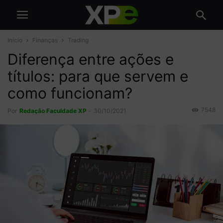
Início
Finanças
Trading
Diferença entre ações e
títulos: para que servem e
como funcionam?
7548
Por
Redação Faculdade XP
-
30/10/2021