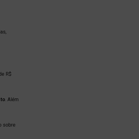
as,
de R$
nto
. Além
o sobre