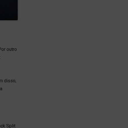
or outro
:
ém disso,
sa
ck Split