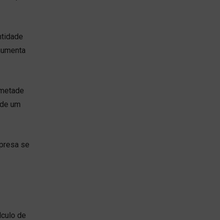
ntidade
aumenta
 metade
 de um
mpresa se
lculo de