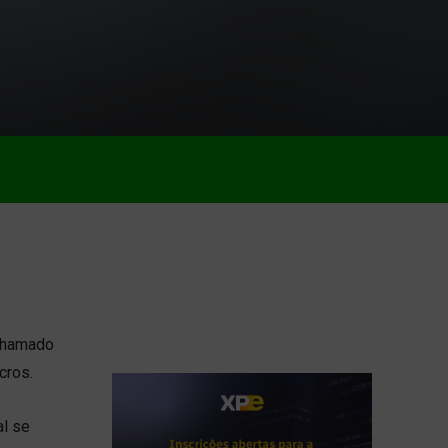
 chamado
cros.
al se