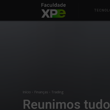
TECNOL
Início
Finanças
Trading
Reunimos tudo 