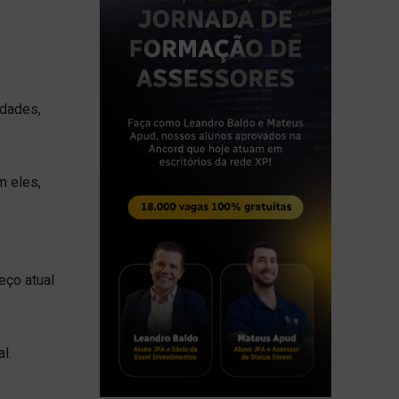
idades,
m eles,
eço atual
l.