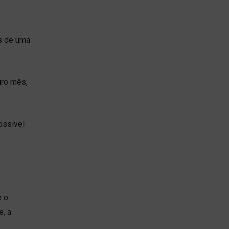
es de uma
iro mês,
ossível
e o
e, a