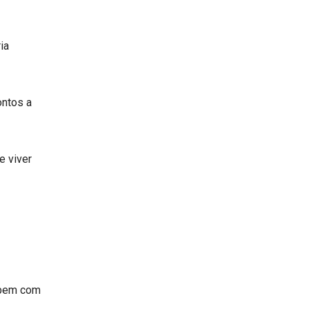
ia
ontos a
e viver
 bem com