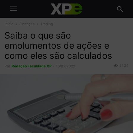
Início
Finanças
Trading
Saiba o que são
emolumentos de ações e
como eles são calculados
5404
Por
Redação Faculdade XP
-
16/02/2022