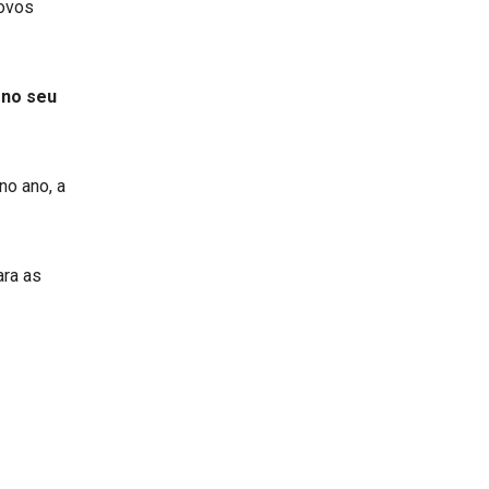
novos
 no seu
no ano, a
ara as