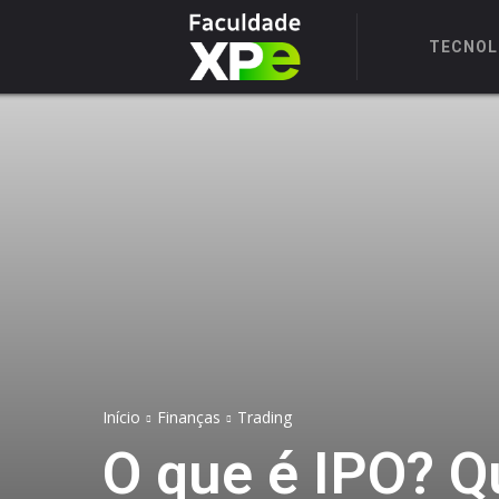
TECNOL
Início
Finanças
Trading
O que é IPO? Qu