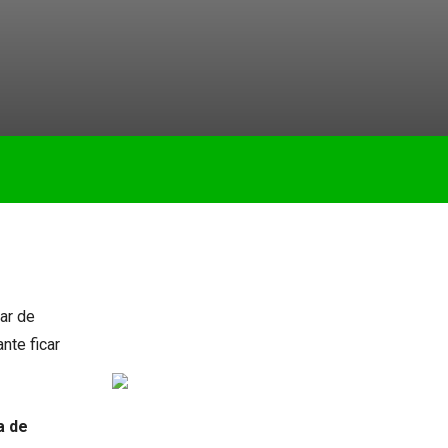
car de
nte ficar
a de