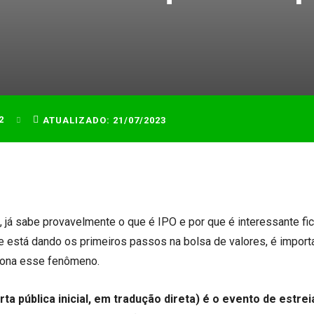
2
ATUALIZADO:
21/07/2023
l, já sabe provavelmente o que é IPO
e por que é interessante fi
 e está dando os primeiros passos na bolsa de valores, é importa
iona esse fenômeno.
erta pública inicial, em tradução direta) é o evento de estrei