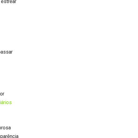
 estrear
passar
or
iários
orosa
sparência