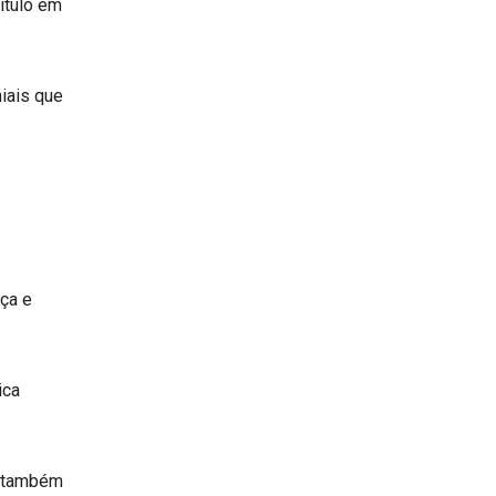
ítulo em
niais que
ça e
ica
l também