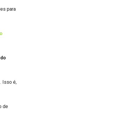
res para
to
 do
 Isso é,
o de