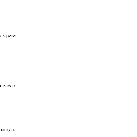
sos para
,
uisição
nança e