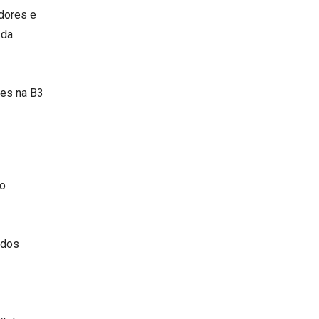
idores e
 da
ões na B3
 o
odos