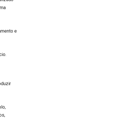
uma
namento e
cio.
oduzir
lo,
os,