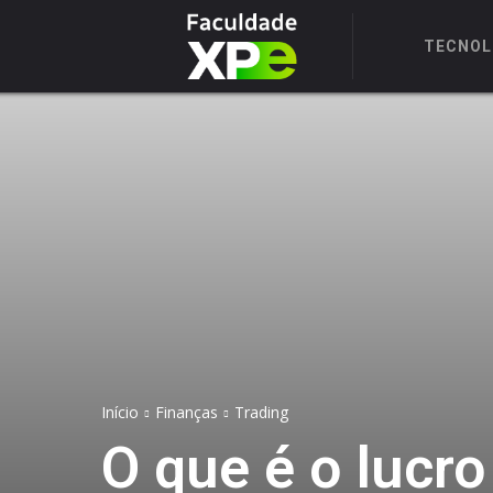
TECNOL
Início
Finanças
Trading
O que é o lucro