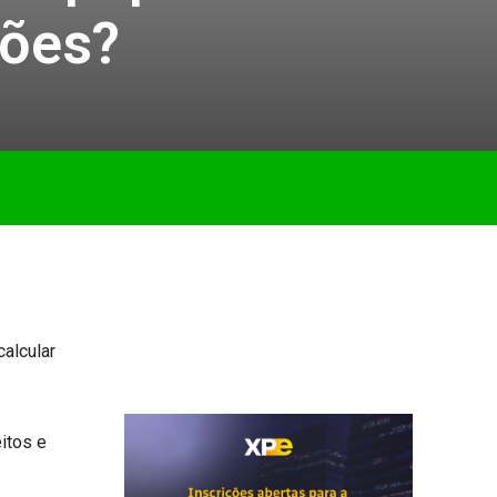
ções?
alcular
itos e