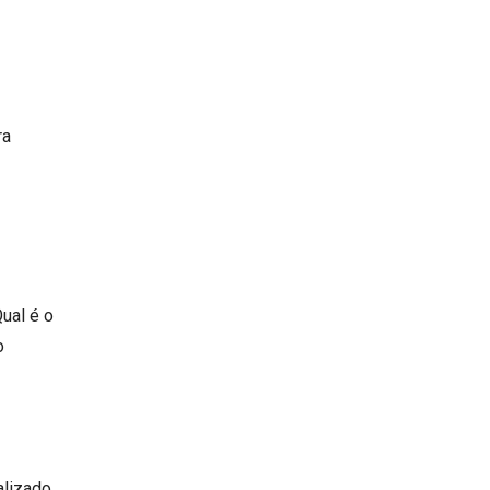
ra
ual é o
o
alizado