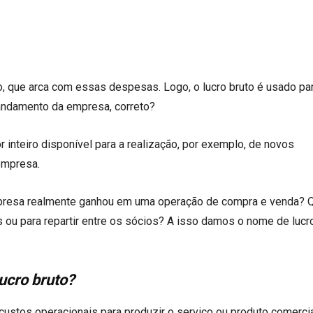
o, que arca com essas despesas. Logo, o lucro bruto é usado pa
 andamento da empresa, correto?
or inteiro disponível para a realização, por exemplo, de novos
 empresa.
resa realmente ganhou em uma operação de compra e venda? Q
 ou para repartir entre os sócios? A isso damos o nome de lucr
lucro bruto?
 custos operacionais para produzir o serviço ou produto comerci