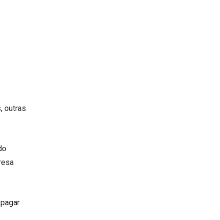
, outras
do
resa
pagar.