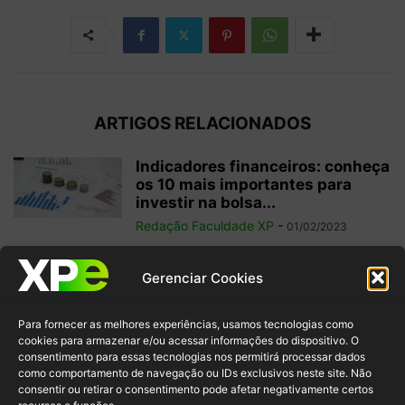
ARTIGOS RELACIONADOS
Indicadores financeiros: conheça
os 10 mais importantes para
investir na bolsa...
Redação Faculdade XP
-
01/02/2023
Como começar a operar em
Gerenciar Cookies
swing trade? 5 dicas para
ganhos...
Para fornecer as melhores experiências, usamos tecnologias como
Redação Faculdade XP
-
31/01/2023
cookies para armazenar e/ou acessar informações do dispositivo. O
consentimento para essas tecnologias nos permitirá processar dados
como comportamento de navegação ou IDs exclusivos neste site. Não
Free float: qual a importância
consentir ou retirar o consentimento pode afetar negativamente certos
desse conceito para acionistas