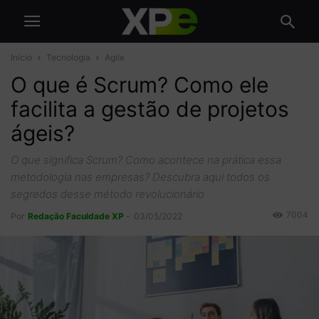
Início
Tecnologia
Agile
O que é Scrum? Como ele
facilita a gestão de projetos
ágeis?
O que significa Scrum? Como acontece na prática essa
metodologia nas empresas? Descubra aqui todos os
segredos desse método revolucionário
7004
Por
Redação Faculdade XP
-
03/05/2022