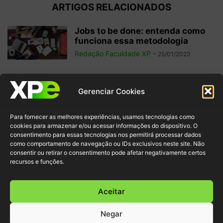
ARTIGOS RELACIONADOS
Jobs to be done: entenda como
funciona essa metodologia
Redação Faculdade XP
-
25/01/2023
WBS (Work Breakdown
Gerenciar Cookies
Structure): como aplicar essa
estrutura analítica em seus...
Para fornecer as melhores experiências, usamos tecnologias como
Redação Faculdade XP
-
22/01/2023
cookies para armazenar e/ou acessar informações do dispositivo. O
consentimento para essas tecnologias nos permitirá processar dados
como comportamento de navegação ou IDs exclusivos neste site. Não
Gestão de Projetos: conheça as 5
consentir ou retirar o consentimento pode afetar negativamente certos
etapas para fazer de forma...
recursos e funções.
Redação Faculdade XP
-
18/01/2023
Aceitar
Negar