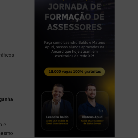
ráficos
ganha
o e
 mesmo