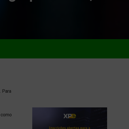
. Para
e como