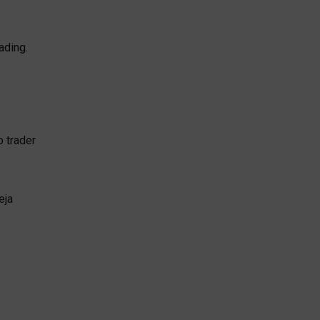
ading.
 trader
eja