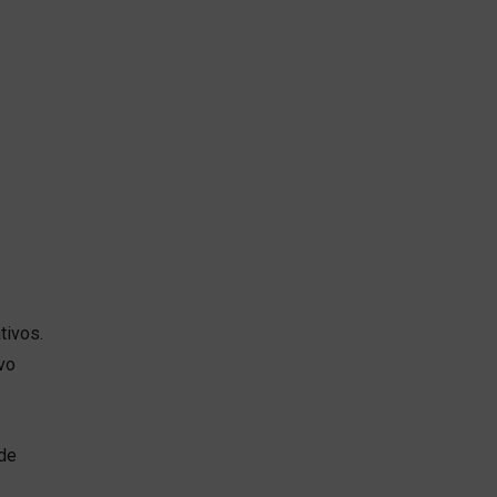
tivos.
vo
 de