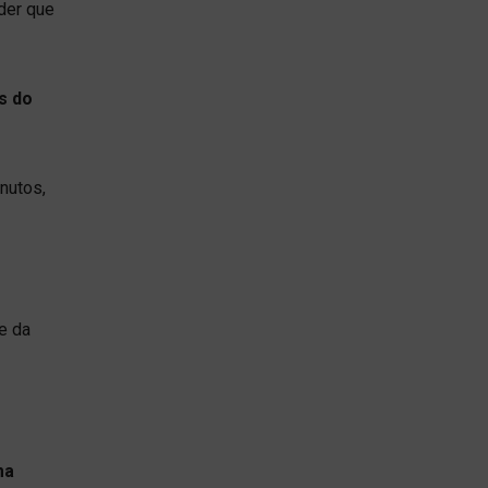
der que
s do
nutos,
e da
ma