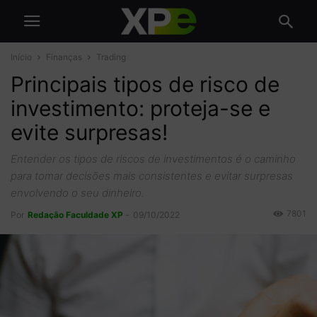
Início
Finanças
Trading
Principais tipos de risco de
investimento: proteja-se e
evite surpresas!
Entender os tipos de riscos de investimentos é o caminho
para tomar decisões mais consistentes e evitar surpresas
envolvendo o seu dinheiro.
7801
Por
Redação Faculdade XP
-
09/10/2022