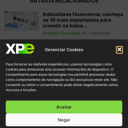
ARTIGOS RELACIONADOS
Indicadores financeiros: conheça
os 10 mais importantes para
investir na bolsa...
Redação Faculdade XP
-
01/02/2023
Como começar a operar em
Gerenciar Cookies
swing trade? 5 dicas para
ganhos...
Para fornecer as melhores experiências, usamos tecnologias como
Redação Faculdade XP
-
31/01/2023
cookies para armazenar e/ou acessar informações do dispositivo. O
consentimento para essas tecnologias nos permitirá processar dados
como comportamento de navegação ou IDs exclusivos neste site. Não
Free float: qual a importância
consentir ou retirar o consentimento pode afetar negativamente certos
desse conceito para acionistas
recursos e funções.
minoritários?
Redação Faculdade XP
-
22/01/2023
Aceitar
Negar