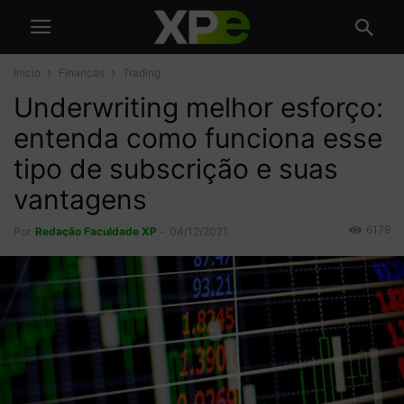
Início
Finanças
Trading
Underwriting melhor esforço:
entenda como funciona esse
tipo de subscrição e suas
vantagens
6179
Por
Redação Faculdade XP
-
04/12/2021