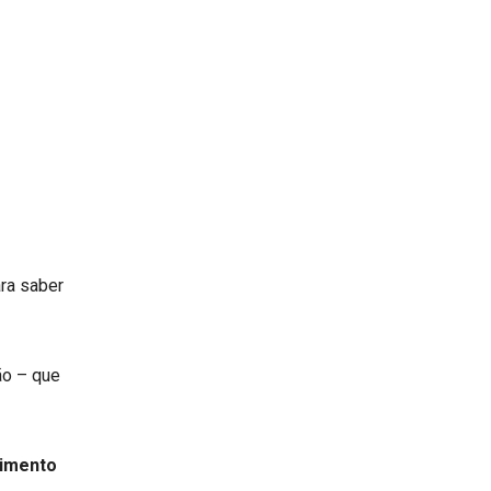
ra saber
ão – que
imento