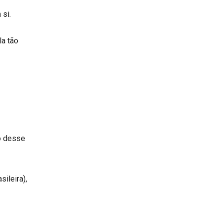
si.
la tão
o desse
sileira),