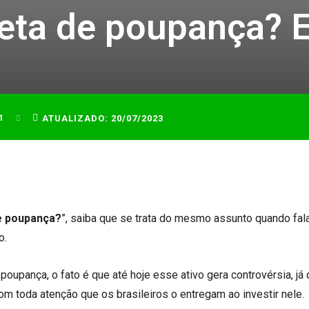
eta de poupança? E
1
ATUALIZADO:
20/07/2023
e poupança?
”, saiba que se trata do mesmo assunto quando fa
o.
upança, o fato é que até hoje esse ativo gera controvérsia, já 
m toda atenção que os brasileiros o entregam ao investir nele.