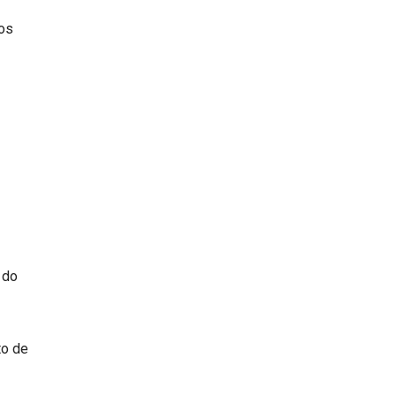
mos
 do
to de