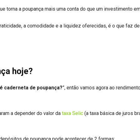
ue torna a poupança mais uma conta do que um investimento em 
aticidade, a comodidade e a liquidez oferecidas, é o que faz de
nça hoje?
 é caderneta de poupança?
”, então vamos agora ao rendiment
saram a depender do valor da
taxa Selic
(a taxa básica de juros bra
 depósitos de poupança pode acontecer de 2 formas: