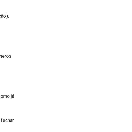
ão’),
úmeros
como já
 fechar