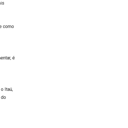
ais
de como
entar, é
o Itaú,
 do