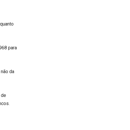
 quanto
968 para
 não da
 de
ncos
.