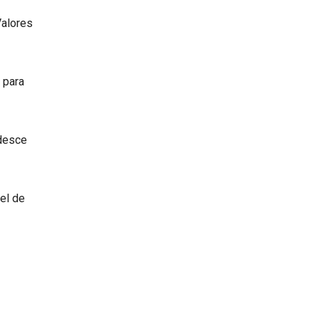
Valores
 para
 desce
el de