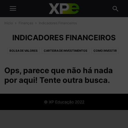
Início
Finanças
Indicadores Financeiros
INDICADORES FINANCEIROS
BOLSA DE VALORES
CARTEIRA DE INVESTIMENTOS
COMO INVESTIR
CRIPTOMOEDAS
EDUCAÇÃO FINANCEIRA
FUNDOS DE INVESTIMENTO
INDICADORES FINANCEIROS
RENDA FIXA
RENDA VARIÁVEL
TRADING
Ops, parece que não há nada
por aqui! Tente outra busca.
© XP Educação 2022