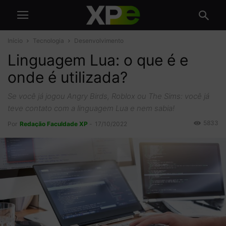
Início
Tecnologia
Desenvolvimento
Linguagem Lua: o que é e
onde é utilizada?
Se você já jogou Angry Birds, Roblox ou The Sims: você já
teve contato com a linguagem Lua e nem sabia!
5833
Por
Redação Faculdade XP
-
17/10/2022