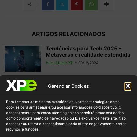
ARTIGOS RELACIONADOS
Tendências para Tech 2025 –
Metaverso e realidade estendida
Faculdade XP
-
30/12/2024
O que é Edge Computing?
Gerenciar Cookies
Confira a diferença com Cloud
e...
Para fornecer as melhores experiências, usamos tecnologias como
Faculdade XP
-
28/10/2024
cookies para armazenar e/ou acessar informações do dispositivo. O
consentimento para essas tecnologias nos permitirá processar dados
como comportamento de navegação ou IDs exclusivos neste site. Não
Nômade Digital: 10 Profissões na
consentir ou retirar o consentimento pode afetar negativamente certos
Área de Tecnologia para
recursos e funções.
Trabalhar de...