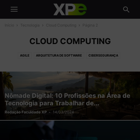
Início
Tecnologia
Cloud Computing
Página 2
CLOUD COMPUTING
AGILE
ARQUITETURA DE SOFTWARE
CIBERSEGURANÇA
CLOUD COMPUTING
DATA SCIENCE
DESENVOLVIMENTO
GESTÃO DE TI
INTELIGÊNCIA ARTIFICIAL
TRANSFORMAÇÃO DIGITAL
UX
Nômade Digital: 10 Profissões na Área de
Tecnologia para Trabalhar de...
Redação Faculdade XP
-
14/03/2024