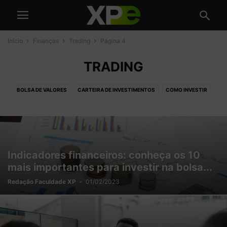
Início
Finanças
Trading
Página 4
TRADING
BOLSA DE VALORES
CARTEIRA DE INVESTIMENTOS
COMO INVESTIR
CRIPTOMOEDAS
EDUCAÇÃO FINANCEIRA
FUNDOS DE INVESTIMENTO
INDICADORES FINANCEIROS
RENDA FIXA
RENDA VARIÁVEL
TRADING
Indicadores financeiros: conheça os 10
mais importantes para investir na bolsa...
Redação Faculdade XP
-
01/02/2023